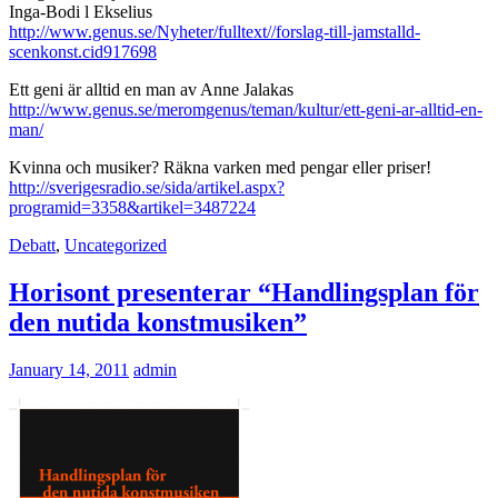
Inga-Bodi l Ekselius
http://www.genus.se/Nyheter/fulltext//forslag-till-jamstalld-
scenkonst.cid917698
Ett geni är alltid en man av Anne Jalakas
http://www.genus.se/meromgenus/teman/kultur/ett-geni-ar-alltid-en-
man/
Kvinna och musiker? Räkna varken med pengar eller priser!
http://sverigesradio.se/sida/artikel.aspx?
programid=3358&artikel=3487224
Debatt
,
Uncategorized
Horisont presenterar “Handlingsplan för
den nutida konstmusiken”
January 14, 2011
admin