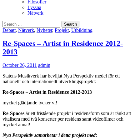
Filosofier
Lyssna
Nätverk
Search
for:
Debatt
,
Nätverk
,
Nyheter
,
Projekt
,
Utbildning
Re-Spaces – Artist in Residence 2012-
2013
October 26, 2011
admin
Statens Musikverk har beviljat Nya Perspektiv medel för ett
nationellt och internationellt utvecklingsprojekt:
Re-Spaces – Artist in Residence 2012-2013
mycket glädjande tycker vi!
Re-Spaces
är ett fristående projekt i residensform som är tänkt att
vitalisera med två konserter per residens samt videofilmer och
mycket annat!
Nya Perspektiv samarbetar i detta projekt med: