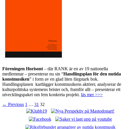
Föreningen Horisont
– där RANK är en av 19 nationella
medlemmar – presenterar nu sin “
Handlingsplan för den nutida
konstmusiken
” i form av en glad liten färgstark bok.
Handlingsplanen kartlägger konstmusikens aktörer, analyserar de
kulturpolitiska systemens brister och, framför allt – presenterar ett
utvecklingspaket om fem konkreta projekt.
läs mer >>>
Posts
← Previous
1
…
31
32
navigation
Nya Perspektiv: Västerås alternativa
musikscen!