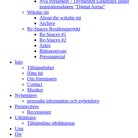
Nya Perspektiv / Thymeshift Elektronix under
inspirationsdagen “Digital Arena”
Wrkshp rpi
About the wrkshp rpi
Archive
Re-Spaces Residensprojekt
Re-Spaces #1
Re-Spaces #2
Arkiv
Bidragsgivare
Pressmaterial
Info
Tillgänglighet
Hitta hit
Om föreningen
Contact
Musiker
Nyhetsbrev
personlig information och nyhetsbrev
Perspectives
Recensioner
Utbildning
Tillgängliga utbildningar
Ung
Div