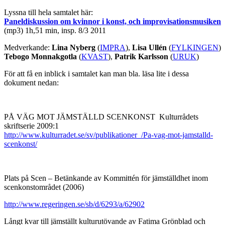
Lyssna till hela samtalet här:
Paneldiskussion om kvinnor i konst, och improvisationsmusiken
(mp3) 1h,51 min, insp. 8/3 2011
Medverkande:
Lina Nyberg
(
IMPRA
),
Lisa Ullén
(
FYLKINGEN
)
Tebogo Monnakgotla
(
KVAST
),
Patrik Karlsson
(
URUK
)
För att få en inblick i samtalet kan man bla. läsa lite i dessa
dokument nedan:
PÅ VÄG MOT JÄMSTÄLLD SCENKONST
Kulturrådets
skriftserie 2009:1
http://www.kulturradet.se/sv/publikationer_/Pa-vag-mot-jamstalld-
scenkonst/
Plats på Scen – Betänkande av Kommittén för jämställdhet inom
scenkonstområdet (2006)
http://www.regeringen.se/sb/d/6293/a/62902
Långt kvar till jämställt kulturutövande av Fatima Grönblad och