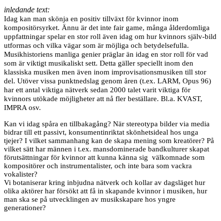
inledande text:
Idag kan man skönja en positiv tillväxt för kvinnor inom
kompositörsyrket. Ännu är det inte fair game, många ålderdomliga
uppfattningar spelar en stor roll även idag om hur kvinnors själv-bild
utformas och vilka vägar som är möjliga och betydelsefulla.
Musikhistoriens manliga genier präglar än idag en stor roll för vad
som är viktigt musikaliskt sett. Detta gäller speciellt inom den
klassiska musiken men även inom improvisationsmusiken till stor
del. Utöver vissa punktnedslag genom åren (t.ex. LARM, Opus 96)
har ett antal viktiga nätverk sedan 2000 talet varit viktiga för
kvinnors utökade möjligheter att nå fler beställare. Bl.a.
KVAST
,
IMPRA
osv.
Kan vi idag spåra en tillbakagång? När stereotypa bilder via media
bidrar till ett passivt, konsumentinriktat skönhetsideal hos unga
tjejer? I vilket sammanhang kan de skapa mening som kreatörer? På
vilket sätt har männen i t.ex. mansdominerade bandkulturer skapat
förutsättningar för kvinnor att kunna känna sig välkomnade som
kompositörer och instrumentalister, och inte bara som vackra
vokalister?
Vi botaniserar kring inbjudna nätverk och kollar av dagsläget hur
olika aktörer har försökt att få in skapande kvinnor i musiken, hur
man ska se på utvecklingen av musikskapare hos yngre
generationer?