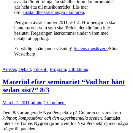
avsätta för att främja jämställdhet inom kulturområdet
går hela åtta till musikområdet. Läs mer
om
jämställdhetssatsningen i kulturen
.
Pengarna avsätts under 2011­–2014. Hur pengarna ska
hanteras och vem som ska fördela dem är ännu inte
beslutat. Regeringen återkommer under våren med
detaljerat uppdrag.
En väldigt spännande satsning!
Statens musikverk
/Stina
Westerberg
Artister
,
Debatt
,
Filosofi
,
Program
,
Utbildning
Material efter seminariet “Vad har hänt
sedan sist?” 8/3
March 7, 2011
admin
1 Comment
Den 8/3 arrangerade Nya Perspektiv på Culturen ett samtal om
kvinnor, kompositörer och den experimentella scenen
. Samtalet
inleds av Tomas Nygren (producent för Nya Perspektiv) med några
frågor till panelen.