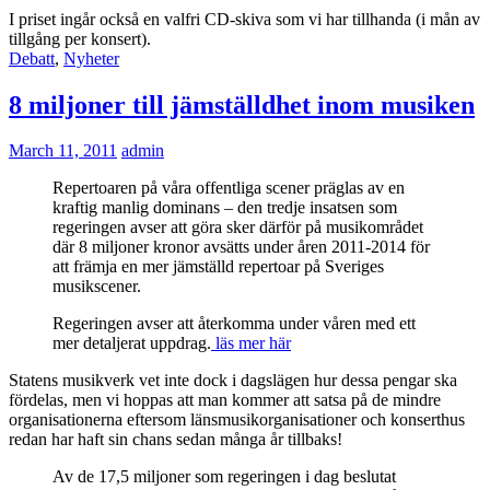
I priset ingår också en valfri CD-skiva som vi har tillhanda (i mån av
tillgång per konsert).
Debatt
,
Nyheter
8 miljoner till jämställdhet inom musiken
March 11, 2011
admin
Repertoaren på våra offentliga scener präglas av en
kraftig manlig dominans – den tredje insatsen som
regeringen avser att göra sker därför på musikområdet
där 8 miljoner kronor avsätts under åren 2011-2014 för
att främja en mer jämställd repertoar på Sveriges
musikscener.
Regeringen avser att återkomma under våren med ett
mer detaljerat uppdrag.
läs mer här
Statens musikverk vet inte dock i dagslägen hur dessa pengar ska
fördelas, men vi hoppas att man kommer att satsa på de mindre
organisationerna eftersom länsmusikorganisationer och konserthus
redan har haft sin chans sedan många år tillbaks!
Av de 17,5 miljoner som regeringen i dag beslutat