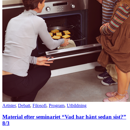
Artister
,
Debatt
,
Filosofi
,
Program
,
Utbildning
Material efter seminariet “Vad har hänt sedan sist?”
8/3