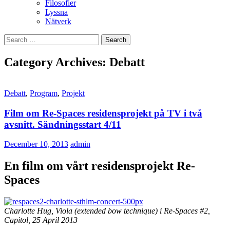
Filosofier
Lyssna
Nätverk
Search
for:
Category Archives: Debatt
Debatt
,
Program
,
Projekt
Film om Re-Spaces residensprojekt på TV i två
avsnitt. Sändningsstart 4/11
December 10, 2013
admin
En film om vårt residensprojekt Re-
Spaces
Charlotte Hug, Viola (extended bow technique) i Re-Spaces #2
,
Capitol, 25 April 2013