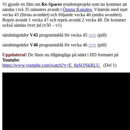
Vi gjorde en film om
Re-Spaces
residensprojekt som nu kommer att
sändas i två 35 minuters avsnitt i
Öppna Kanalen
, Västerås med start
vecka 45 (första avsnittet) och följande vecka 46 (andra avsnittet).
Repris avsnitt 1 vecka 47 och repris avsnitt 2 vecka 48. De kommer
också sändas över jul (v50 – v1)
sändningstider
V45
programtablå för vecka 45
>>>
(pdf)
sändningstider
V46
programtablå för vecka 46
>>>
(pdf)
Uppdaterat!
De finns nu tillgängliga på nätet i HD formatet på
Youtube
:
https://www.youtube.com/watch?v=E_8aSONkRLU
(Del 1)