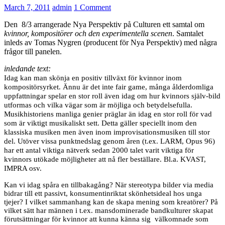
March 7, 2011
admin
1 Comment
Den 8/3 arrangerade Nya Perspektiv på Culturen ett samtal om
kvinnor, kompositörer och den experimentella scenen
. Samtalet
inleds av Tomas Nygren (producent för Nya Perspektiv) med några
frågor till panelen.
inledande text:
Idag kan man skönja en positiv tillväxt för kvinnor inom
kompositörsyrket. Ännu är det inte fair game, många ålderdomliga
uppfattningar spelar en stor roll även idag om hur kvinnors själv-bild
utformas och vilka vägar som är möjliga och betydelsefulla.
Musikhistoriens manliga genier präglar än idag en stor roll för vad
som är viktigt musikaliskt sett. Detta gäller speciellt inom den
klassiska musiken men även inom improvisationsmusiken till stor
del. Utöver vissa punktnedslag genom åren (t.ex. LARM, Opus 96)
har ett antal viktiga nätverk sedan 2000 talet varit viktiga för
kvinnors utökade möjligheter att nå fler beställare. Bl.a.
KVAST
,
IMPRA
osv.
Kan vi idag spåra en tillbakagång? När stereotypa bilder via media
bidrar till ett passivt, konsumentinriktat skönhetsideal hos unga
tjejer? I vilket sammanhang kan de skapa mening som kreatörer? På
vilket sätt har männen i t.ex. mansdominerade bandkulturer skapat
förutsättningar för kvinnor att kunna känna sig välkomnade som