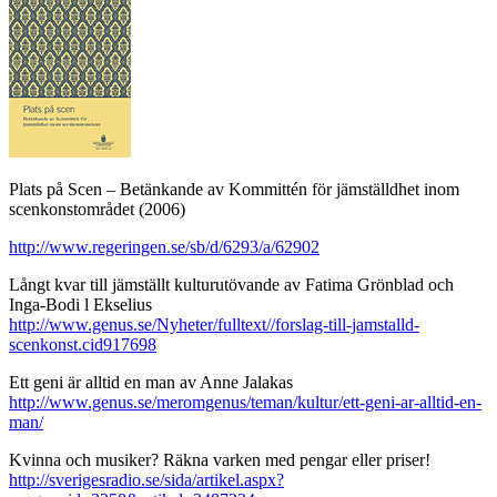
Plats på Scen – Betänkande av Kommittén för jämställdhet inom
scenkonstområdet (2006)
http://www.regeringen.se/sb/d/6293/a/62902
Långt kvar till jämställt kulturutövande av Fatima Grönblad och
Inga-Bodi l Ekselius
http://www.genus.se/Nyheter/fulltext//forslag-till-jamstalld-
scenkonst.cid917698
Ett geni är alltid en man av Anne Jalakas
http://www.genus.se/meromgenus/teman/kultur/ett-geni-ar-alltid-en-
man/
Kvinna och musiker? Räkna varken med pengar eller priser!
http://sverigesradio.se/sida/artikel.aspx?