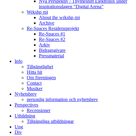
Nya Perspektiv / Thymeshift Elektronix under
inspirationsdagen “Digital Arena”
Wrkshp rpi
About the wrkshp rpi
Archive
Re-Spaces Residensprojekt
Re-Spaces #1
Re-Spaces #2
Arkiv
Bidragsgivare
Pressmaterial
Info
Tillgänglighet
Hitta hit
Om föreningen
Contact
Musiker
Nyhetsbrev
personlig information och nyhetsbrev
Perspectives
Recensioner
Utbildning
Tillgängliga utbildningar
Ung
Div