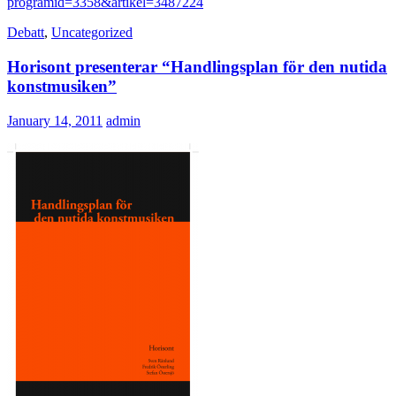
programid=3358&artikel=3487224
Debatt
,
Uncategorized
Horisont presenterar “Handlingsplan för den nutida
konstmusiken”
January 14, 2011
admin