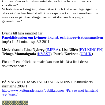
kompositörer och instrumentalister, och inte bara som vackra
vokalister?
Vi botaniserar kring inbjudna nätverk och kollar av dagsläget hur
olika aktörer har försökt att få in skapande kvinnor i musiken, hur
man ska se på utvecklingen av musikskapare hos yngre
generationer?
Lyssna till hela samtalet här:
Paneldiskussion om kvinnor i konst, och improvisationsmusiken
(mp3) 1h,51 min, insp. 8/3 2011
Medverkande:
Lina Nyberg
(
IMPRA
),
Lisa Ullén
(
FYLKINGEN
)
Tebogo Monnakgotla
(
KVAST
),
Patrik Karlsson
(
URUK
)
För att få en inblick i samtalet kan man bla. läsa lite i dessa
dokument nedan:
PÅ VÄG MOT JÄMSTÄLLD SCENKONST
Kulturrådets
skriftserie 2009:1
http://www.kulturradet.se/sv/publikationer_/Pa-vag-mot-jamstalld-
scenkonst/