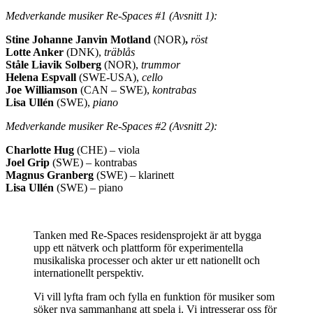
Medverkande musiker Re-Spaces #1 (Avsnitt 1):
Stine Johanne Janvin Motland
(NOR)
,
röst
Lotte Anker
(DNK),
träblås
Ståle Liavik Solberg
(NOR),
trummor
Helena Espvall
(SWE-USA),
cello
Joe Williamson
(CAN – SWE),
kontrabas
Lisa Ullén
(SWE),
piano
Medverkande musiker Re-Spaces #2 (Avsnitt 2):
Charlotte Hug
(CHE) – viola
Joel Grip
(SWE) – kontrabas
Magnus Granberg
(SWE) – klarinett
Lisa Ullén
(SWE) – piano
Tanken med Re-Spaces residensprojekt är att bygga
upp ett nätverk och plattform för experimentella
musikaliska processer och akter ur ett nationellt och
internationellt perspektiv.
Vi vill lyfta fram och fylla en funktion för musiker som
söker nya sammanhang att spela i. Vi intresserar oss för