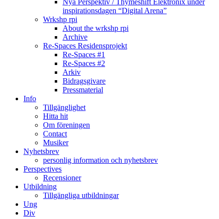
Nya Perspektiv / Thymeshift Elektronix under
inspirationsdagen “Digital Arena”
Wrkshp rpi
About the wrkshp rpi
Archive
Re-Spaces Residensprojekt
Re-Spaces #1
Re-Spaces #2
Arkiv
Bidragsgivare
Pressmaterial
Info
Tillgänglighet
Hitta hit
Om föreningen
Contact
Musiker
Nyhetsbrev
personlig information och nyhetsbrev
Perspectives
Recensioner
Utbildning
Tillgängliga utbildningar
Ung
Div