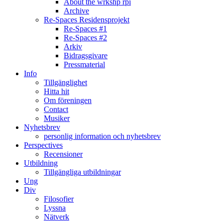
About the wrkshp rpi
Archive
Re-Spaces Residensprojekt
Re-Spaces #1
Re-Spaces #2
Arkiv
Bidragsgivare
Pressmaterial
Info
Tillgänglighet
Hitta hit
Om föreningen
Contact
Musiker
Nyhetsbrev
personlig information och nyhetsbrev
Perspectives
Recensioner
Utbildning
Tillgängliga utbildningar
Ung
Div
Filosofier
Lyssna
Nätverk