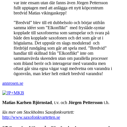
var inte ensam utan där fanns även Jörgen Pettersson
fullt upptagen med att anlägga ett nytt köpcentrum
bredvid Matias vikingaskepp!
”Bredvid” blev till ett dubbelsolo och börjar utifrån
samma idéer som ”Elkonflikt” med fryslåde-syntar
kopplade till saxofonerna som samspelar och svara på
både den kopplade saxofonen och det som går ut i
högtalarna. Det uppstår en slags modulerad och
fördröjd rundgång som går att spela med. ”Bredvid”
handlar till skillnad från ”Elkonflikt” inte om
sammanvävda skeenden utan om parallella processer
som ibland berör och interagerar med varandra men
oftast går sina egna vägar vagt medvetna om varandra i
ögonvrån, man leker helt enkelt bredvid varandra!
annrosen.se
Matias Karlsen Björnstad
, t.v. och
Jörgen Pettersson
t.h.
läs mer om Stockholms Saxofonkvartett:
http://www.saxofonkvartetten.se