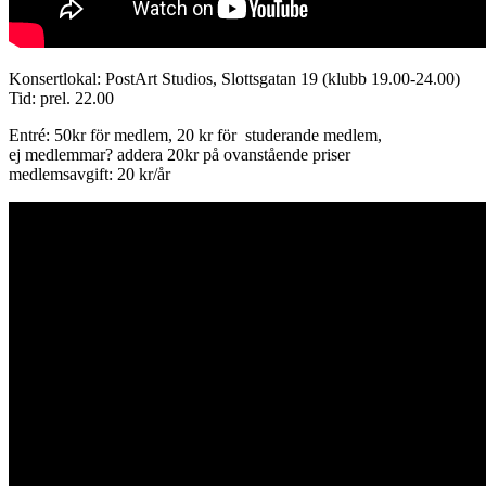
Konsertlokal: PostArt Studios, Slottsgatan 19 (klubb 19.00-24.00)
Tid: prel. 22.00
Entré: 50kr för medlem, 20 kr för studerande medlem,
ej medlemmar? addera 20kr på ovanstående priser
medlemsavgift: 20 kr/år