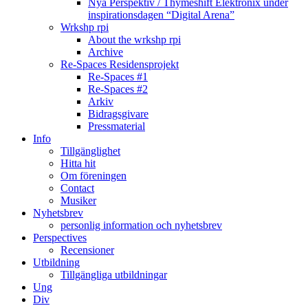
Nya Perspektiv / Thymeshift Elektronix under
inspirationsdagen “Digital Arena”
Wrkshp rpi
About the wrkshp rpi
Archive
Re-Spaces Residensprojekt
Re-Spaces #1
Re-Spaces #2
Arkiv
Bidragsgivare
Pressmaterial
Info
Tillgänglighet
Hitta hit
Om föreningen
Contact
Musiker
Nyhetsbrev
personlig information och nyhetsbrev
Perspectives
Recensioner
Utbildning
Tillgängliga utbildningar
Ung
Div