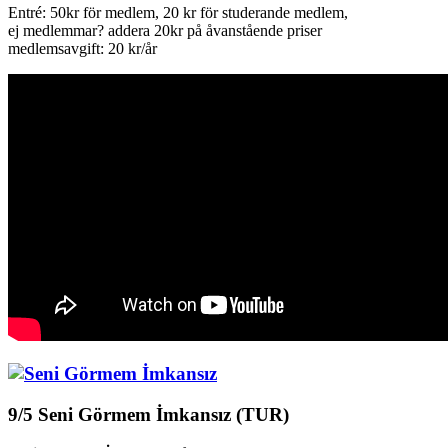
Entré: 50kr för medlem, 20 kr för studerande medlem,
ej medlemmar? addera 20kr på åvanstående priser
medlemsavgift: 20 kr/år
9/5 Seni Görmem İmkansız (TUR)