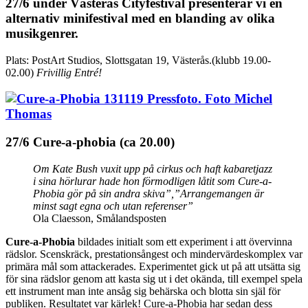
27/6 under Västerås Cityfestival presenterar vi en
alternativ minifestival med en blanding av olika
musikgenrer.
Plats: PostArt Studios, Slottsgatan 19, Västerås.(klubb 19.00-
02.00)
Frivillig Entré!
27/6 Cure-a-phobia (ca 20.00)
Om Kate Bush vuxit upp på cirkus och haft kabaretjazz
i sina hörlurar hade hon förmodligen låtit som Cure-a-
Phobia gör på sin andra skiva”,
”Arrangemangen är
minst sagt egna och utan referenser”
Ola Claesson, Smålandsposten
Cure-a-Phobia
bildades initialt som ett experiment i att övervinna
rädslor. Scenskräck, prestationsångest och mindervärdeskomplex var
primära mål som attackerades. Experimentet gick ut på att utsätta sig
för sina rädslor genom att kasta sig ut i det okända, till exempel spela
ett instrument man inte ansåg sig behärska och blotta sin själ för
publiken. Resultatet var kärlek! Cure-a-Phobia har sedan dess