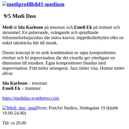
9/5 Medi Duo
Medi
är
Ida Karlsson
på tenorsax och
Emeli Ek
på trumset och
skrammel. En pulserande, svängande och sprudlande
friformsrörelsejazzduo där snäva kurvor, trippelkullerbyttor eller en
enkel raksträcka blir till musik.
Duons koncept är en unik kombination av egna kompositioner,
rörelser och fri improvisation där det visuella ger ytterligare en
dimension till musiken. Egna kompositioner blandas med
improvisation. Fritt möter arrangerat. Jazz möter visa. Humor möter
allvar.
Ida Karlsson
– tenorsax
Emeli Ek
– trummor
https://mediduo.wordpress.com
Scen: PostArt Studios, Slottsgatan 19 (klubb
19.00-24.00)
Tid: ca 20.00