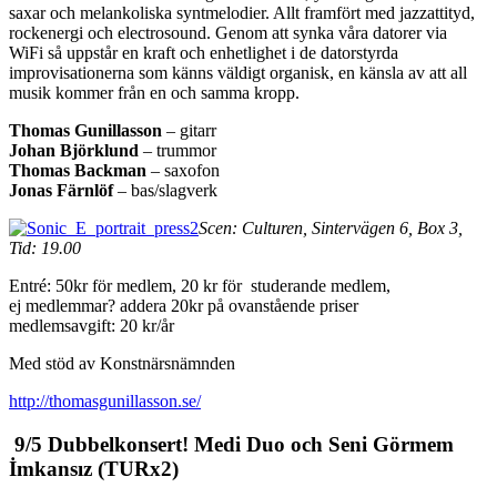
saxar och melankoliska syntmelodier. Allt framfört med jazzattityd,
rockenergi och electrosound. Genom att synka våra datorer via
WiFi så uppstår en kraft och enhetlighet i de datorstyrda
improvisationerna som känns väldigt organisk, en känsla av att all
musik kommer från en och samma kropp.
Thomas Gunillasson
– gitarr
Johan Björklund
– trummor
Thomas Backman
– saxofon
Jonas Färnlöf
– bas/slagverk
Scen: Culturen, Sintervägen 6, Box 3,
Tid: 19.00
Entré: 50kr för medlem, 20 kr för studerande medlem,
ej medlemmar? addera 20kr på ovanstående priser
medlemsavgift: 20 kr/år
Med stöd av Konstnärsnämnden
http://thomasgunillasson.se/
9/5 Dubbelkonsert! Medi Duo och Seni Görmem
İmkansız (TURx2)