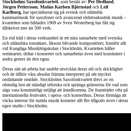
Stockholms Saxofonkvartett
, som består av:
Per Hedlund
,
Jörgen Pettersson
,
Matias Karlsen Björnstad
och
Leif
Karlborg
, har specialiserat sig på svensk och utländsk
kammarmusik för saxofoner och avancerad elektroakustisk musik –
kvartetten som bildades 1969 av Sven Westerberg har fått sig
tillskrivet mer än 500 verk.
En röd tråd i deras verksamhet är ett nära samarbete med svenska
och utländska tonsättare, liksom blivande kompositörer, framför allt
vid Kungliga Musikhögskolan i Stockholm. Kvartetten håller
seminarier, deltar i konserter och samarbetar även med konstnärer i
andra genrer än den egna.
Deras sätt att arbeta har snabbt utvecklat deras stil och skicklighet
och de tillhör våra absolut främsta interpreter på sitt mycket
omfattande område. Stockholms Saxofonkvartett drivs av en
obändig lust att ständigt utforska och spränga gränserna för vad som
sägs vara konstnärligt möjligt att åstadkomma. De framträder ofta på
internationella festivaler, i opera- och konserthus. Deras förmåga att
väcka intresse för nutida musik kommer allt fler tillgodo även i deras
egen studio i Stockholm.