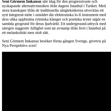
Seni Görmem İmkansız
står idag för den progressivaste och
nyskapande alternativmusiken ifrån dagens Istanbul i Turiket. Med
stora kunskaper ifrån de traditionella sångteknikerna utvecklas ett
nytt integrerat möte i området där elektroniska lo-fi instrument med
dess olika uppbrutna rytmiska klanger och poetiska texter utgör en
samtida grogrund för deras ljudvärld. Ett underground-uttryck med
säregen suggestiv luftighet som tar avstamp ifrån livet i Istanbul på
ett melankoliskt men stolt sätt.
Seni Görmem İmkansız besöker första gången Sverige, givetvis på
Nya Perspektivs scen!