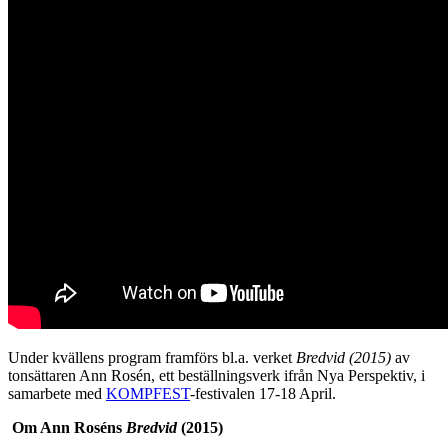
Under kvällens program framförs bl.a. verket
Bredvid (2015)
av
tonsättaren Ann Rosén, ett beställningsverk ifrån Nya Perspektiv, i
samarbete med
KOMPFEST
-festivalen 17-18 April.
Om Ann Roséns
Bredvid
(2015)