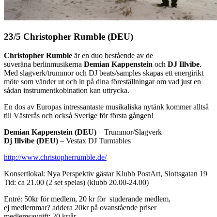
23/5 Christopher Rumble (DEU)
Christopher Rumble
är en duo bestående av de
suveräna berlinmusikerna
Demian Kappenstein
och
DJ Illvibe
.
Med slagverk/trummor och DJ beats/samples skapas ett energirikt
möte som vänder ut och in på dina föreställningar om vad just en
sådan instrumentkobination kan uttrycka.
En dos av Europas intressantaste musikaliska nytänk kommer alltså
till Västerås och också Sverige för första gången!
Demian Kappenstein (DEU)
– Trummor/Slagverk
Dj Illvibe (DEU)
– Vestax DJ Turntables
http://www.christopherrumble.de/
Konsertlokal: Nya Perspektiv gästar Klubb PostArt, Slottsgatan 19
Tid: ca 21.00 (2 set spelas) (klubb 20.00-24.00)
Entré: 50kr för medlem, 20 kr för studerande medlem,
ej medlemmar? addera 20kr på ovanstående priser
medlemsavgift: 20 kr/år