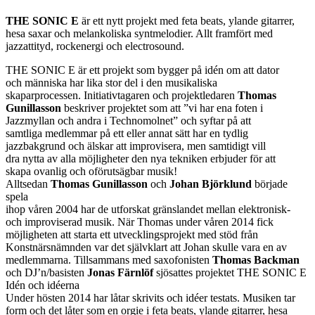
THE SONIC E
är ett nytt projekt med feta beats, ylande gitarrer,
hesa saxar och melankoliska syntmelodier. Allt framfört med
jazzattityd, rockenergi och electrosound.
THE SONIC E är ett projekt som bygger på idén om att dator
och människa har lika stor del i den musikaliska
skaparprocessen. Initiativtagaren och projektledaren
Thomas
Gunillasson
beskriver projektet som att ”vi har ena foten i
Jazzmyllan och andra i Technomolnet” och syftar på att
samtliga medlemmar på ett eller annat sätt har en tydlig
jazzbakgrund och älskar att improvisera, men samtidigt vill
dra nytta av alla möjligheter den nya tekniken erbjuder för att
skapa ovanlig och oförutsägbar musik!
Alltsedan
Thomas Gunillasson
och
Johan Björklund
började
spela
ihop våren 2004 har de utforskat gränslandet mellan elektronisk-
och improviserad musik. När Thomas under våren 2014 fick
möjligheten att starta ett utvecklingsprojekt med stöd från
Konstnärsnämnden var det självklart att Johan skulle vara en av
medlemmarna. Tillsammans med saxofonisten
Thomas Backman
och DJ’n/basisten
Jonas Färnlöf
sjösattes projektet THE SONIC E
Idén och idéerna
Under hösten 2014 har låtar skrivits och idéer testats. Musiken tar
form och det låter som en orgie i feta beats, ylande gitarrer, hesa