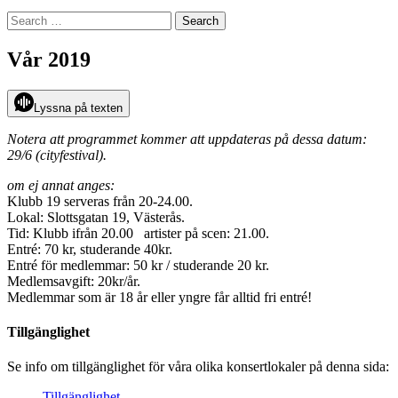
Search
for:
Vår 2019
Lyssna på texten
Notera att programmet kommer att uppdateras på dessa datum:
29/6 (cityfestival).
om ej annat anges:
Klubb 19 serveras från 20-24.00.
Lokal: Slottsgatan 19, Västerås.
Tid: Klubb ifrån 20.00 artister på scen: 21.00.
Entré: 70 kr, studerande 40kr.
Entré för medlemmar: 50 kr / studerande 20 kr.
Medlemsavgift: 20kr/år.
Medlemmar som är 18 år eller yngre får alltid fri entré!
Tillgänglighet
Se info om tillgänglighet för våra olika konsertlokaler på denna sida:
Tillgänglighet