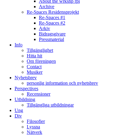
About the wrkshp rpi
Archive
Re-Spaces Residensprojekt
Re-Spaces #1
Re-Spaces #2
Arkiv
Bidragsgivare
Pressmaterial
Info
Tillgänglighet
Hitta hit
Om föreningen
Contact
Musiker
Nyhetsbrev
personlig information och nyhetsbrev
Perspectives
Recensioner
Utbildning
Tillgängliga utbildningar
Ung
Div
Filosofier
Lyssna
Nätverk