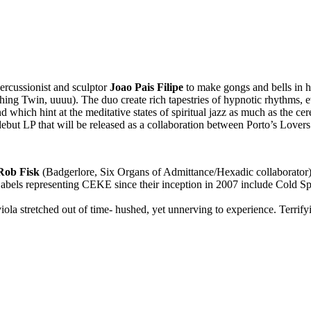
ercussionist and sculptor
Joao Pais Filipe
to make gongs and bells in h
ng Twin, uuuu). The duo create rich tapestries of hypnotic rhythms, ev
d which hint at the meditative states of spiritual jazz as much as the 
 debut LP that will be released as a collaboration between Porto’s Love
Rob Fisk
(Badgerlore, Six Organs of Admittance/Hexadic collaborator)
 Labels representing CEKE since their inception in 2007 include Cold S
la stretched out of time- hushed, yet unnerving to experience. Terrifyin