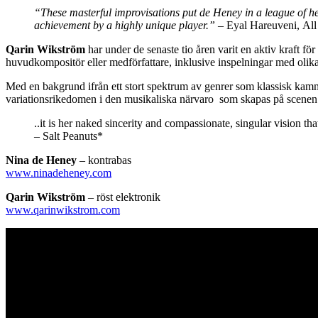
“These masterful improvisations put de Heney in a league of he
achievement by a highly unique player.”
– Eyal Hareuveni, All
Qarin Wikström
har under de senaste tio åren varit en aktiv kraft 
huvudkompositör eller medförfattare, inklusive inspelningar med olika
Med en bakgrund ifrån ett stort spektrum av genrer som klassisk kamm
variationsrikedomen i den musikaliska närvaro som skapas på scenen
..it is her naked sincerity and compassionate, singular visio
– Salt Peanuts*
Nina de Heney
– kontrabas
www.ninadeheney.com
Qarin Wikström
– röst elektronik
www.qarinwikstrom.com