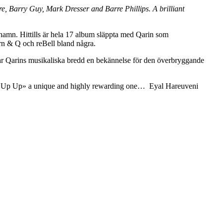
re, Barry Guy, Mark Dresser and Barre Phillips. A brilliant
nhamn. Hittills är hela 17 album släppta med Qarin som
ern & Q och reBell bland några.
par Qarins musikaliska bredd en bekännelse för den överbryggande
o «Up Up Up» a unique and highly rewarding one… Eyal Hareuveni