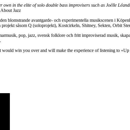
r own in the elite of solo double bass improvisers such as Joëlle Léand
 About Jazz
för den blomstrande avantgarde- och experimentella musikscenen i Köpe
 projekt såsom Q (soloprojekt), Kostcirkeln, Shitney, Sekten, Orbit St
armusik, pop, jazz, svensk folklore och fritt improviserad musik, ska
.
n that would win you over and will make the experience of listening t