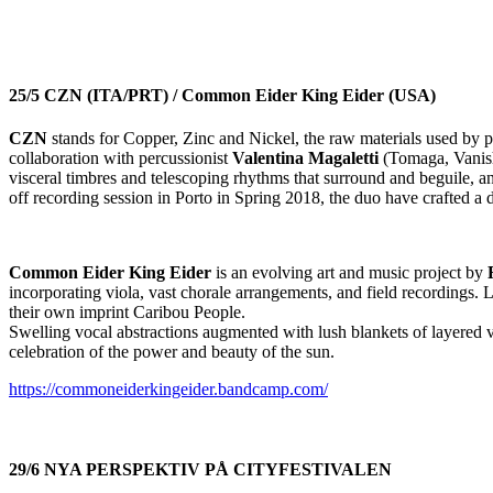
25/5 CZN (ITA/PRT) / Common Eider King Eider (USA)
CZN
stands for Copper, Zinc and Nickel, the raw materials used by p
collaboration with percussionist
Valentina Magaletti
(Tomaga, Vanishi
visceral timbres and telescoping rhythms that surround and beguile, an
off recording session in Porto in Spring 2018, the duo have crafted a
Common Eider King Eider
is an evolving art and music project by
incorporating viola, vast chorale arrangements, and field recordings.
their own imprint Caribou People.
Swelling vocal abstractions augmented with lush blankets of layered vio
celebration of the power and beauty of the sun.
https://commoneiderkingeider.bandcamp.com/
29/6 NYA PERSPEKTIV PÅ CITYFESTIVALEN