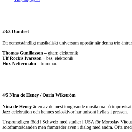
23/3 Dundret
Ett oemotståndligt musikaliskt universum uppstår när denna trio äntrar
Thomas Gunillasson
– gitarr, elektronik
Ulf Rockis Ivarsson
– bas, elektronik
Hux Nettermalm
– trummor.
4/5 Nina de Heney / Qarin Wikström
Nina de Heney
är en av de mest tongivande musikerna på improvisat
Jazz celebration och hennes soloskivor har unisont hyllats i pressen.
Ursprungligen född i Schweiz med studier i USA för Moroslav Vitous 
soloframträdanden men framträder även i dialog med andra. Ofta med d