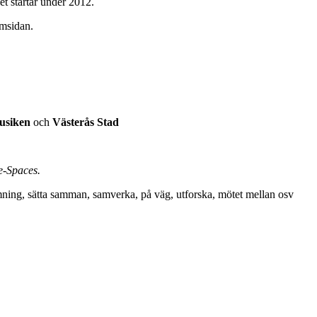
et startar under 2012.
emsidan.
usiken
och
Västerås Stad
e-Spaces.
rmning, sätta samman, samverka, på väg, utforska, mötet mellan osv