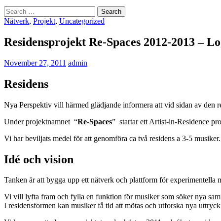
Search
for:
Nätverk
,
Projekt
,
Uncategorized
Residensprojekt Re-Spaces 2012-2013 – Lo
November 27, 2011
admin
Residens
Nya Perspektiv vill härmed glädjande informera att vid sidan av den re
Under projektnamnet “
Re-Spaces
” startar ett Artist-in-Residence p
Vi har beviljats medel för att genomföra ca två residens a 3-5 musiker.
Idé och vision
Tanken är att bygga upp ett nätverk och plattform för experimentella mu
Vi vill lyfta fram och fylla en funktion för musiker som söker nya samma
I residensformen kan musiker få tid att mötas och utforska nya uttry