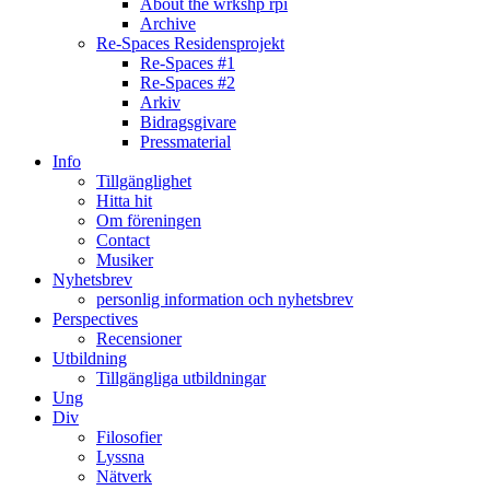
About the wrkshp rpi
Archive
Re-Spaces Residensprojekt
Re-Spaces #1
Re-Spaces #2
Arkiv
Bidragsgivare
Pressmaterial
Info
Tillgänglighet
Hitta hit
Om föreningen
Contact
Musiker
Nyhetsbrev
personlig information och nyhetsbrev
Perspectives
Recensioner
Utbildning
Tillgängliga utbildningar
Ung
Div
Filosofier
Lyssna
Nätverk