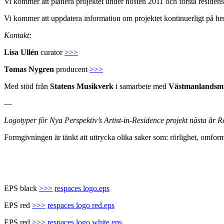
Vi kommer att planera projektet under hösten 2011 och första residens
Vi kommer att uppdatera information om projektet kontinuerligt på h
Kontakt:
Lisa Ullén
curator
>>>
Tomas Nygren
producent
>>>
Med stöd från
Statens Musikverk
i samarbete med
Västmanlandsm
—
Logotyper för Nya Perspektiv’s Artist-in-Residence projekt nästa år R
Formgivningen är tänkt att uttrycka olika saker som: rörlighet, omfo
EPS black
>>>
respaces logo.eps
EPS red
>>>
respaces logo red.eps
EPS red
>>>
respaces logo white.eps