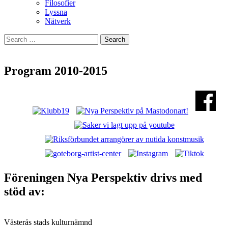
Filosofier
Lyssna
Nätverk
Search
for:
Program 2010-2015
Nya Perspektiv: Västerås alternativa
musikscen!
Föreningen Nya Perspektiv drivs med
stöd av:
Västerås stads kulturnämnd