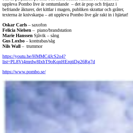
uppleva Pombo live är omtumlande – det är pop och frijazz i
befriande åkturer, det kittlar i magen, publiken skrattar och gråter,
texterna är knivskarpa – att uppleva Pombo live går rakt in i hjärtat!
Oskar Carls
– saxofon
Felicia Nielsen
– piano/brandstation
Marie Hanssen
Sjåvik – sång
Gus Loxbo
– kontrabas/såg
Nils Wall
– trummor
https://youtu.be/HMMC4JcS2o4?
list=PL8Vt4mrdw8IxbT9oKqnHErqtiDg26Rg7d
https://www.pombo.se/