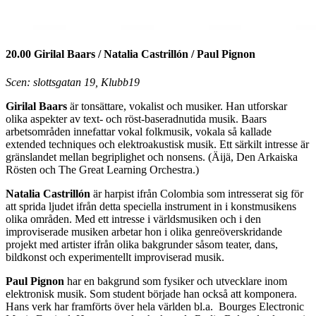
20.00 Girilal Baars / Natalia Castrillón / Paul Pignon
Scen: slottsgatan 19, Klubb19
Girilal Baars
är tonsättare, vokalist och musiker. Han utforskar
olika aspekter av text- och röst-baseradnutida musik. Baars
arbetsområden innefattar vokal folkmusik, vokala så kallade
extended techniques och elektroakustisk musik. Ett särkilt intresse är
gränslandet mellan begriplighet och nonsens. (Äijä, Den Arkaiska
Rösten och The Great Learning Orchestra.)
Natalia Castrillón
är harpist ifrån Colombia som intresserat sig för
att sprida ljudet ifrån detta speciella instrument in i konstmusikens
olika områden. Med ett intresse i världsmusiken och i den
improviserade musiken arbetar hon i olika genreöverskridande
projekt med artister ifrån olika bakgrunder såsom teater, dans,
bildkonst och experimentellt improviserad musik.
Paul Pignon
har en bakgrund som fysiker och utvecklare inom
elektronisk musik. Som student började han också att komponera.
Hans verk har framförts över hela världen bl.a. Bourges Electronic