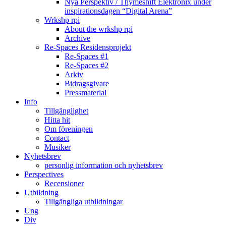
Nya Perspektiv / Thymeshift Elektronix under
inspirationsdagen “Digital Arena”
Wrkshp rpi
About the wrkshp rpi
Archive
Re-Spaces Residensprojekt
Re-Spaces #1
Re-Spaces #2
Arkiv
Bidragsgivare
Pressmaterial
Info
Tillgänglighet
Hitta hit
Om föreningen
Contact
Musiker
Nyhetsbrev
personlig information och nyhetsbrev
Perspectives
Recensioner
Utbildning
Tillgängliga utbildningar
Ung
Div