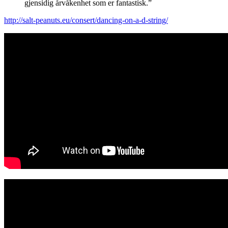
gjensidig årvåkenhet som er fantastisk.”
http://salt-peanuts.eu/consert/dancing-on-a-d-string/