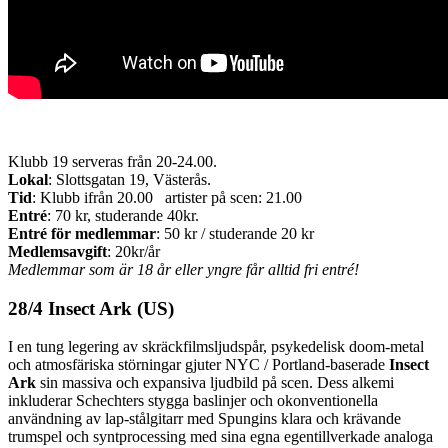
Klubb 19 serveras från 20-24.00.
Lokal
: Slottsgatan 19, Västerås.
Tid
: Klubb ifrån 20.00 artister på scen: 21.00
Entré
: 70 kr, studerande 40kr.
Entré för medlemmar
: 50 kr / studerande 20 kr
Medlemsavgift
: 20kr/år
Medlemmar som är 18 år eller yngre får alltid fri entré!
28/4 Insect Ark (US)
I en tung legering av skräckfilmsljudspår, psykedelisk doom-metal
och atmosfäriska störningar gjuter NYC / Portland-baserade
Insect
Ark
sin massiva och expansiva ljudbild på scen. Dess alkemi
inkluderar Schechters stygga baslinjer och okonventionella
användning av lap-stålgitarr med Spungins klara och krävande
trumspel och syntprocessing med sina egna egentillverkade analoga