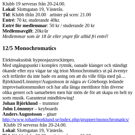
Klubb 19 serveras från 20-24.00.
Lokal
: Slottsgatan 19, Västerås.
Tid
: Klubb ifrån 20.00 artister på scen: 21.00
Entré
: 70 kr, studerande 40kr.
Entré för medlemmar
: 50 kr / studerande 20 kr
Medlemsavgift
: 20kr/år
Medlemmar som är 18 år eller yngre får alltid fri entré!
12/5 Monochromatics
Elektroakustisk hypnosjazzrockimpro.
Med utgångspunkt i komplex rytmik, oanade klanger och ständigt
ökande efter nya vägar tar sig trion Monochromatics ut på äventyr
och irrfärder du inte hade en aning om att du ville följa med på…
Björklund/Lönnmyr/Augustsson är några av Göteborgs ledande
improvisationsmusiker och har alla långa meritlistor från diverse
olika genrer och samarbeten men här möts de för att skapa en helt ny
sorts musik. Garanterat mindblowing!
Johan Björklund
– trummor
John Lönnmyr
– keyboards
Anders Augustsson
– gitarr
http://www.johanbjorklund.se/index.php/grupper/monochromatics/
Klubb 19 serveras från 20-24.00.
Lokal
: Slottsgatan 19, Västerås.