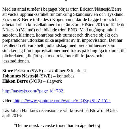
Med ett antal turnéer i bagaget börjar trion Ericson/Nästesjö/Berre
att väcka uppmärksamhet runtomkring Skandinavien och Tyskland.
Ericson & Berre träffades i Köpenhamn där de bägge bor och har
arbetat i olika konstellationer i mer än 8 år. Hösten 2015 träffade de
Nästesjö (Malmö) och bildade trion ENB. Med utgångspunkt i
saxofon, klarinett, kontrabas och trumset och diverse objekt och
preparationer utforskas olika aspekter av fri improvisation. Det har
resulterat i ett variabelt ljudlandskap med breda influenser som
sträcker sig från improvisationer med fokus på klangliga texturer, till
pitchrelaterat, linjärt spel med relationer till fri jazz- och
jazztraditionen.
Sture Ericson
(SWE) – saxofoner & klarinett
Johannes Nästesjö
(SWE) – kontrabas
Håkon Berre
(NOR) – slagverk
http://nastesjo.com/?page_id=782
video:
https://www.youtube.com/watch?v=QZgxSUZi1Yc ​
Läs Johan Hauknes recension av vår konsert på Blow out/Oslo,
april 2016:
“Denne norsk-svenske trioen har en åpenhet og