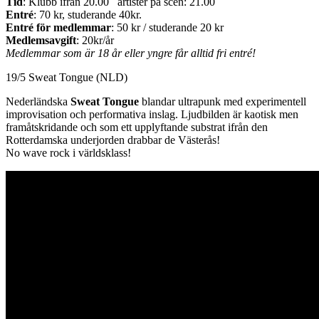
Tid
: Klubb ifrån 20.00 artister på scen: 21.00
Entré
: 70 kr, studerande 40kr.
Entré för medlemmar
: 50 kr / studerande 20 kr
Medlemsavgift
: 20kr/år
Medlemmar som är 18 år eller yngre får alltid fri entré!
19/5 Sweat Tongue (NLD)
Nederländska
Sweat Tongue
blandar ultrapunk med experimentell
improvisation och performativa inslag. Ljudbilden är kaotisk men
framåtskridande och som ett upplyftande substrat ifrån den
Rotterdamska underjorden drabbar de Västerås!
No wave rock i världsklass!