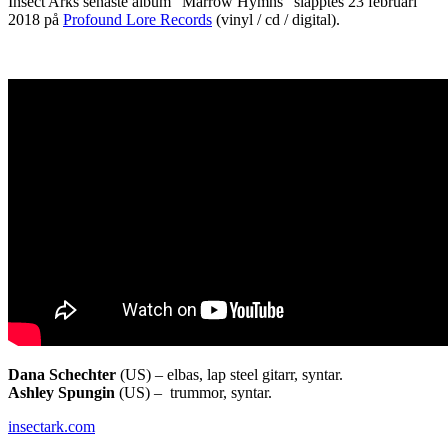
Insect Arks senaste album “Marrow Hymns” släpptes 23 februari
2018 på
Profound Lore Records
(vinyl / cd / digital).
Dana Schechter
(US) – elbas, lap steel gitarr, syntar.
Ashley Spungin
(US) – trummor, syntar.
insectark.com