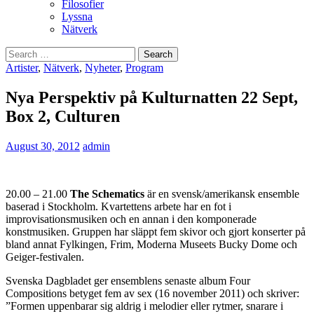
Filosofier
Lyssna
Nätverk
Search
for:
Artister
,
Nätverk
,
Nyheter
,
Program
Nya Perspektiv på Kulturnatten 22 Sept,
Box 2, Culturen
August 30, 2012
admin
20.00 – 21.00
The Schematics
är en svensk/amerikansk ensemble
baserad i Stockholm. Kvartettens arbete har en fot i
improvisationsmusiken och en annan i den komponerade
konstmusiken. Gruppen har släppt fem skivor och gjort konserter på
bland annat Fylkingen, Frim, Moderna Museets Bucky Dome och
Geiger-festivalen.
Svenska Dagbladet ger ensemblens senaste album Four
Compositions betyget fem av sex (16 november 2011) och skriver:
”Formen uppenbarar sig aldrig i melodier eller rytmer, snarare i