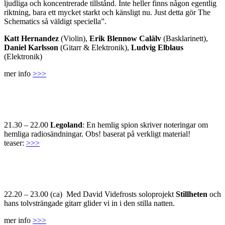
ljudliga och koncentrerade tillstånd. Inte heller finns någon egentlig
riktning, bara ett mycket starkt och känsligt nu. Just detta gör The
Schematics så väldigt speciella”.
Katt Hernandez
(Violin),
Erik Blennow Calälv
(Basklarinett),
Daniel Karlsson
(Gitarr & Elektronik),
Ludvig Elblaus
(Elektronik)
mer info
>>>
21.30 – 22.00
Legoland
: En hemlig spion skriver noteringar om
hemliga radiosändningar. Obs! baserat på verkligt material!
teaser:
>>>
22.20 – 23.00 (ca) Med David Videfrosts soloprojekt
Stillheten
och
hans tolvsträngade gitarr glider vi in i den stilla natten.
mer info
>>>