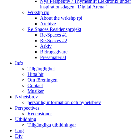
Nya Perspektiv / Thymeshift Elektronix under
inspirationsdagen “Digital Arena”
Wrkshp rpi
About the wrkshp rpi
Archive
Re-Spaces Residensprojekt
Re-Spaces #1
Re-Spaces #2
Arkiv
Bidragsgivare
Pressmaterial
Info
Tillgänglighet
Hitta hit
Om föreningen
Contact
Musiker
Nyhetsbrev
personlig information och nyhetsbrev
Perspectives
Recensioner
Utbildning
Tillgängliga utbildningar
Ung
Div