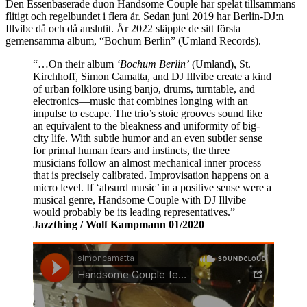
Den Essenbaserade duon Handsome Couple har spelat tillsammans
flitigt och regelbundet i flera år. Sedan juni 2019 har Berlin-DJ:n
Illvibe då och då anslutit. År 2022 släppte de sitt första
gemensamma album, “Bochum Berlin” (Umland Records).
“…On their album
‘Bochum Berlin’
(Umland), St.
Kirchhoff, Simon Camatta, and DJ Illvibe create a kind
of urban folklore using banjo, drums, turntable, and
electronics—music that combines longing with an
impulse to escape. The trio’s stoic grooves sound like
an equivalent to the bleakness and uniformity of big-
city life. With subtle humor and an even subtler sense
for primal human fears and instincts, the three
musicians follow an almost mechanical inner process
that is precisely calibrated. Improvisation happens on a
micro level. If ‘absurd music’ in a positive sense were a
musical genre, Handsome Couple with DJ Illvibe
would probably be its leading representatives.”
Jazzthing / Wolf Kampmann 01/2020