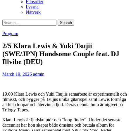
Filosofier
Lyssna
Nätverk
Search
for:
Program
2/5 Klara Lewis & Yuki Tsujii
(SWE/JPN) Handsome Couple feat. DJ
Illvibe (DEU)
March 19, 2026
admin
19.00 Klara Lewis och Yuki Tsujiis samarbete är experimentellt och
filmiskt, och bygger på Tsujiis unika gitarrspel samt Lewis förmåga
att hitta loopar och återvinna ljud. Deras debutalbum är utgivet på
Trilogy Tapes.
Klara Lewis är ljudskulptör och “loop finder”. Under det senaste
decenniet har hon skapat både ömsinta och brutala album för
Editions Mego, samt samarbetat med Nik Colk Void, Peder