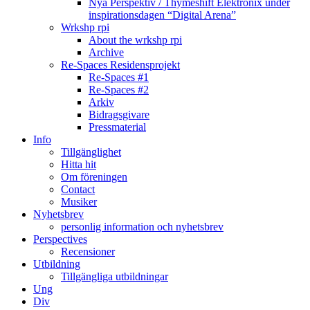
Nya Perspektiv / Thymeshift Elektronix under
inspirationsdagen “Digital Arena”
Wrkshp rpi
About the wrkshp rpi
Archive
Re-Spaces Residensprojekt
Re-Spaces #1
Re-Spaces #2
Arkiv
Bidragsgivare
Pressmaterial
Info
Tillgänglighet
Hitta hit
Om föreningen
Contact
Musiker
Nyhetsbrev
personlig information och nyhetsbrev
Perspectives
Recensioner
Utbildning
Tillgängliga utbildningar
Ung
Div