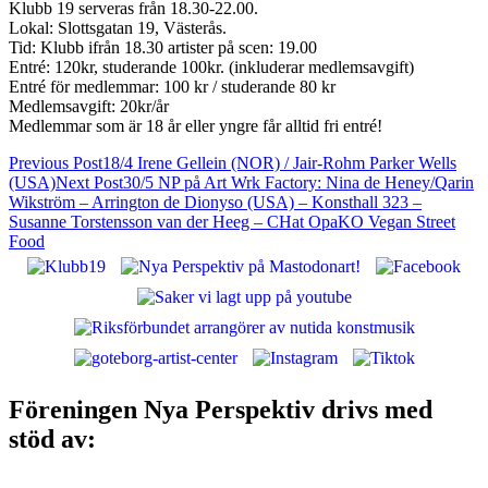
Klubb 19 serveras från 18.30-22.00.
Lokal: Slottsgatan 19, Västerås.
Tid: Klubb ifrån 18.30 artister på scen: 19.00
Entré: 120kr, studerande 100kr. (inkluderar medlemsavgift)
Entré för medlemmar: 100 kr / studerande 80 kr
Medlemsavgift: 20kr/år
Medlemmar som är 18 år eller yngre får alltid fri entré!
Post
Previous Post
18/4 Irene Gellein (NOR) / Jair-Rohm Parker Wells
(USA)
Next Post
30/5 NP på Art Wrk Factory: Nina de Heney/Qarin
navigation
Wikström – Arrington de Dionyso (USA) – Konsthall 323 –
Susanne Torstensson van der Heeg – CHat OpaKO Vegan Street
Food
Nya Perspektiv: Västerås alternativa
musikscen!
Föreningen Nya Perspektiv drivs med
stöd av: