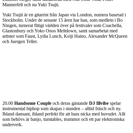
Mannerfelt och nu Yuki Tsujii.
Yuki Tsujii är en gitarrist från Japan via London, numera baserad i
Stockholm. Under de senaste 15 åren har han, som medlem i Bo
Ningen, turnerat flitigt världen över på festivaler som Coachella,
Glastonbury och Yoko Onos Meltdown, samt samarbetat med
artister som Faust, Lydia Lunch, Keiji Haino, Alexander McQueen
och Juergen Teller.
20.00
Handsome Couple
och deras gästande
DJ Illvibe
spelar
instrumental hiphop som skapas i stunden – alltid fräsch och ny.
Ibland dansant, ibland perfekt för att bara nicka med huvudet. Allt
som behövs är banjo, turntables, trummor och ett par elektroniska
underverk.