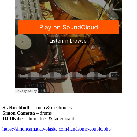
St. Kirchhoff
– banjo & electronics
Simon Camatta
– drums
DJ Illvibe
– turntables & faderboard
https://simoncamatta.yolasite.com/handsome-couple.php