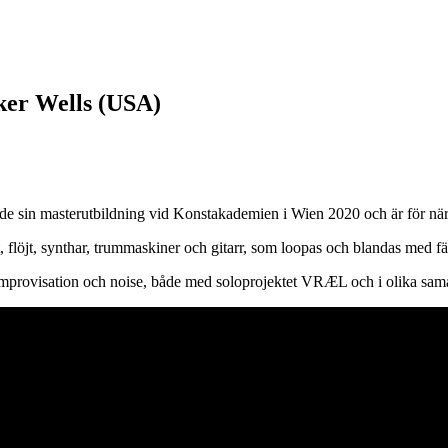
ker Wells (USA)
ade sin masterutbildning vid Konstakademien i Wien 2020 och är för n
, flöjt, synthar, trummaskiner och gitarr, som loopas och blandas med fäl
improvisation och noise, både med soloprojektet VRÆL och i olika sam