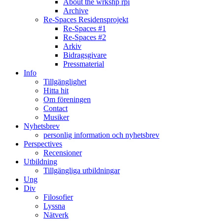
About the wrkshp rpi
Archive
Re-Spaces Residensprojekt
Re-Spaces #1
Re-Spaces #2
Arkiv
Bidragsgivare
Pressmaterial
Info
Tillgänglighet
Hitta hit
Om föreningen
Contact
Musiker
Nyhetsbrev
personlig information och nyhetsbrev
Perspectives
Recensioner
Utbildning
Tillgängliga utbildningar
Ung
Div
Filosofier
Lyssna
Nätverk