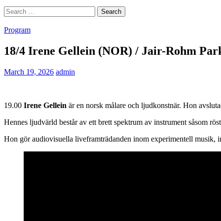
Search
for:
Program
18/4 Irene Gellein (NOR) / Jair-Rohm Par
March 19, 2026
admin
19.00
Irene Gellein
är en norsk målare och ljudkonstnär. Hon avslut
Hennes ljudvärld består av ett brett spektrum av instrument såsom röst
Hon gör audiovisuella liveframträdanden inom experimentell musik, 