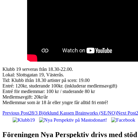
Klubb 19 serveras från 18.30-22.00.
Lokal: Slottsgatan 19, Västerås.
Tid: Klubb ifrån 18.30 artister på scen: 19.00
Entré: 120kr, studerande 100kr. (inkluderar medlemsavgift)
Entré för medlemmar: 100 kr / studerande 80 kr
Medlemsavgift: 20kr/år
Medlemmar som är 18 år eller yngre får alltid fri entré!
Post
Previous Post
28/3 Björklund Kassen Brainworks (SE/NO)
Next Post
2
navigation
Nya Perspektiv: Västerås alternativa musi
Föreningen Nya Perspektiv drivs med stöd