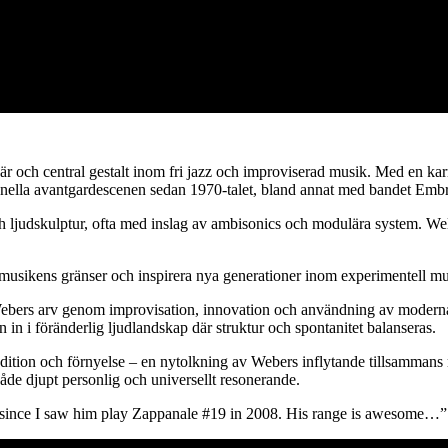
är och central gestalt inom fri jazz och improviserad musik. Med en kar
ionella avantgardescenen sedan 1970-talet, bland annat med bandet Emb
 ljudskulptur, ofta med inslag av ambisonics och modulära system. Well
na musikens gränser och inspirera nya generationer inom experimentell mu
 Webers arv genom improvisation, innovation och användning av modern
 in i föränderlig ljudlandskap där struktur och spontanitet balanseras.
adition och förnyelse – en nytolkning av Webers inflytande tillsamman
åde djupt personlig och universellt resonerande.
r since I saw him play Zappanale #19 in 2008. His range is awesome…