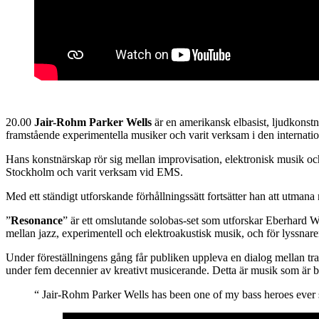
20.00
Jair-Rohm Parker Wells
är en amerikansk elbasist, ljudkonstn
framstående experimentella musiker och varit verksam i den internat
Hans konstnärskap rör sig mellan improvisation, elektronisk musik och
Stockholm och varit verksam vid EMS.
Med ett ständigt utforskande förhållningssätt fortsätter han att utma
”
Resonance
” är ett omslutande solobas-set som utforskar Eberhard
mellan jazz, experimentell och elektroakustisk musik, och för lyssnaren
Under föreställningens gång får publiken uppleva en dialog mellan tr
under fem decennier av kreativt musicerande. Detta är musik som är b
“ Jair-Rohm Parker Wells has been one of my bass heroes eve