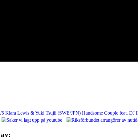
/5 Klara Lewis & Yuki Tsujii (SWE/JPN) Handsome Couple feat. DJ I
kscen!
 av: