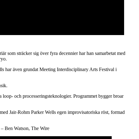
riär som sträcker sig över fyra decennier har han samarbetat med
ryo.
s har även grundat Meeting Interdisciplinary Arts Festival i
sik.
a loop- och processeringsteknologier. Programmet bygger broar
s med Jair-Rohm Parker Wells egen improvisatoriska röst, formad
” – Ben Watson, The Wire