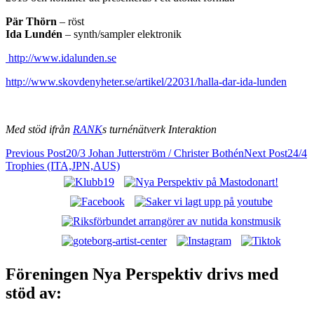
Pär Thörn
– röst
Ida Lundén
– synth/sampler elektronik
http://www.idalunden.se
http://www.skovdenyheter.se/artikel/22031/halla-dar-ida-lunden
Med stöd ifrån
RANK
s turnénätverk Interaktion
Post
Previous Post
20/3 Johan Jutterström / Christer Bothén
Next Post
24/4
Trophies (ITA,JPN,AUS)
navigation
Nya Perspektiv: Västerås alternativa
musikscen!
Föreningen Nya Perspektiv drivs med
stöd av: