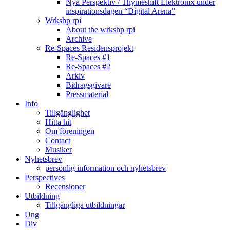
Nya Perspektiv / Thymeshift Elektronix under
inspirationsdagen “Digital Arena”
Wrkshp rpi
About the wrkshp rpi
Archive
Re-Spaces Residensprojekt
Re-Spaces #1
Re-Spaces #2
Arkiv
Bidragsgivare
Pressmaterial
Info
Tillgänglighet
Hitta hit
Om föreningen
Contact
Musiker
Nyhetsbrev
personlig information och nyhetsbrev
Perspectives
Recensioner
Utbildning
Tillgängliga utbildningar
Ung
Div