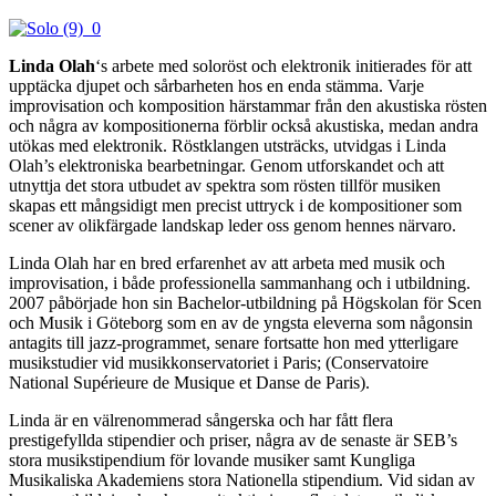
Linda Olah
‘s arbete med soloröst och elektronik initierades för att
upptäcka djupet och sårbarheten hos en enda stämma. Varje
improvisation och komposition härstammar från den akustiska rösten
och några av kompositionerna förblir också akustiska, medan andra
utökas med elektronik. Röstklangen utsträcks, utvidgas i Linda
Olah’s elektroniska bearbetningar. Genom utforskandet och att
utnyttja det stora utbudet av spektra som rösten tillför musiken
skapas ett mångsidigt men precist uttryck i de kompositioner som
scener av olikfärgade landskap leder oss genom hennes närvaro.
Linda Olah har en bred erfarenhet av att arbeta med musik och
improvisation, i både professionella sammanhang och i utbildning.
2007 påbörjade hon sin Bachelor-utbildning på Högskolan för Scen
och Musik i Göteborg som en av de yngsta eleverna som någonsin
antagits till jazz-programmet, senare fortsatte hon med ytterligare
musikstudier vid musikkonservatoriet i Paris; (Conservatoire
National Supérieure de Musique et Danse de Paris).
Linda är en välrenommerad sångerska och har fått flera
prestigefyllda stipendier och priser, några av de senaste är SEB’s
stora musikstipendium för lovande musiker samt Kungliga
Musikaliska Akademiens stora Nationella stipendium. Vid sidan av