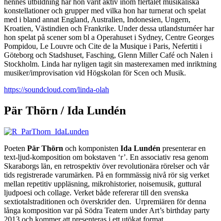
hennes utbildning har hon varit aktiv inom flertalet musikaliska
konstellationer och grupper med vilka hon har turnerat och spelat
med i bland annat England, Australien, Indonesien, Ungern,
Kroatien, Västindien och Frankrike. Under dessa utlandsturnéer har
hon spelat på scener som bl a Operahuset i Sydney, Centre Georges
Pompidou, Le Louvre och Cite de la Musique i Paris, Nefertiti i
Göteborg och Stadshuset, Fasching, Glenn Miller Café och Nalen i
Stockholm. Linda har nyligen tagit sin masterexamen med inriktning
musiker/improvisation vid Högskolan för Scen och Musik.
https://soundcloud.com/linda-olah
Pär Thörn
/
Ida Lundén
Poeten
Pär Thörn
och komponisten
Ida Lundén
presenterar en
text-ljud-komposition om bokstaven ‘r’. En associativ resa genom
Skaraborgs län, en retrospektiv över revolutionära rörelser och vår
tids registrerade varumärken. På en formmässig nivå rör sig verket
mellan repetitiv uppläsning, mikrohistorier, noisemusik, guttural
ljudpoesi och collage. Verket både refererar till den svenska
sextiotalstraditionen och överskrider den. Urpremiären för denna
långa komposition var på Södra Teatern under Art’s birthday party
2013 och kommer att presenteras i ett utökat format.