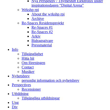
Nya Perspektiv / Thymeshift Elektronix under
inspirationsdagen “Digital Arena”
Wrkshp rpi
About the wrkshp rpi
Archive
Re-Spaces Residensprojekt
Re-Spaces #1
Re-Spaces #2
Arkiv
Bidragsgivare
Pressmaterial
Info
Tillgänglighet
Hitta hit
Om föreningen
Contact
Musiker
Nyhetsbrev
personlig information och nyhetsbrev
Perspectives
Recensioner
Utbildning
Tillgängliga utbildningar
Ung
Div