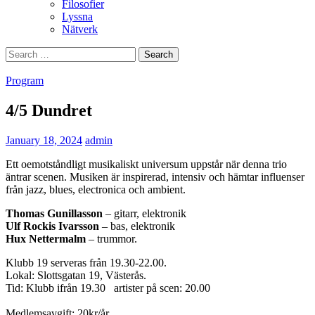
Filosofier
Lyssna
Nätverk
Search
for:
Program
4/5 Dundret
January 18, 2024
admin
Ett oemotståndligt musikaliskt universum uppstår när denna trio
äntrar scenen. Musiken är inspirerad, intensiv och hämtar influenser
från jazz, blues, electronica och ambient.
Thomas Gunillasson
– gitarr, elektronik
Ulf Rockis Ivarsson
– bas, elektronik
Hux Nettermalm
– trummor.
Klubb 19 serveras från 19.30-22.00.
Lokal: Slottsgatan 19, Västerås.
Tid: Klubb ifrån 19.30 artister på scen: 20.00
Medlemsavgift: 20kr/år