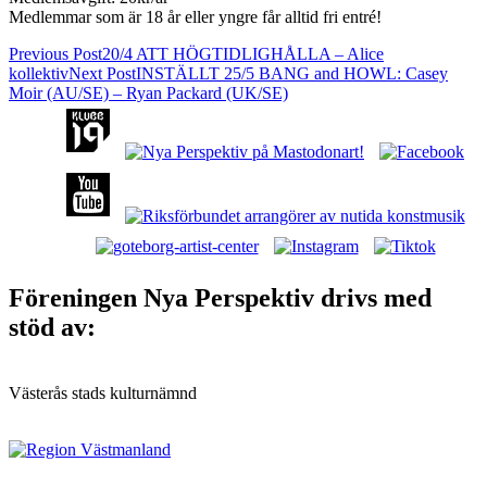
Medlemmar som är 18 år eller yngre får alltid fri entré!
Post
Previous Post
20/4 ATT HÖGTIDLIGHÅLLA – Alice
kollektiv
Next Post
INSTÄLLT 25/5 BANG and HOWL: Casey
navigation
Moir (AU/SE) – Ryan Packard (UK/SE)
Nya Perspektiv: Västerås alternativa
musikscen!
Föreningen Nya Perspektiv drivs med
stöd av:
Västerås stads kulturnämnd