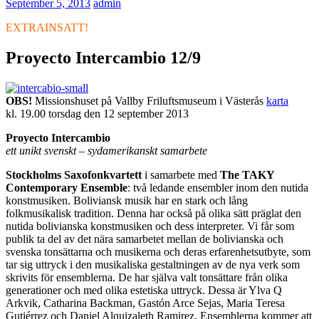
September 5, 2013
admin
EXTRAINSATT!
Proyecto Intercambio 12/9
OBS!
Missionshuset på Vallby Friluftsmuseum i Västerås
karta
kl. 19.00 torsdag den 12 september 2013
Proyecto Intercambio
ett unikt svenskt – sydamerikanskt samarbete
Stockholms Saxofonkvartett
i samarbete med
The TAKY
Contemporary Ensemble
: två ledande ensembler inom den nutida
konstmusiken. Boliviansk musik har en stark och lång
folkmusikalisk tradition. Denna har också på olika sätt präglat den
nutida bolivianska konstmusiken och dess interpreter. Vi får som
publik ta del av det nära samarbetet mellan de bolivianska och
svenska tonsättarna och musikerna och deras erfarenhetsutbyte, som
tar sig uttryck i den musikaliska gestaltningen av de nya verk som
skrivits för ensemblerna. De har själva valt tonsättare från olika
generationer och med olika estetiska uttryck. Dessa är Ylva Q
Arkvik, Catharina Backman, Gastón Arce Sejas, Maria Teresa
Gutiérrez och Daniel Alquizaleth Ramirez. Ensemblerna kommer att