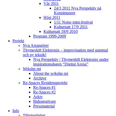
Vår 2011
24/3 2011 Nya Perspektiv på
Konstmuseet
Höst 2011
1/11 Noise mini-festival
Kulturnatt 17/9 2011
Kulturnatt 18/9 2010
Program 1999-2009
Projekt
Nya Arrangörer
Thymeshift Elektronix – improvisation med gammal
och ny teknik!
Nya Perspektiv / Thymeshift Elektronix under
inspirationsdagen “Digital Arena”
Wrkshp rpi
About the wrkshp rpi
Archive
Re-Spaces Residensprojekt
Re-Spaces #1
Re-Spaces #2
Arkiv
Bidragsgivare
Pressmaterial
Info
Tillgänglighet