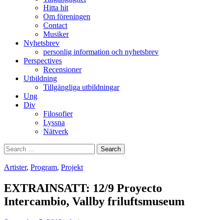
Hitta hit
Om föreningen
Contact
Musiker
Nyhetsbrev
personlig information och nyhetsbrev
Perspectives
Recensioner
Utbildning
Tillgängliga utbildningar
Ung
Div
Filosofier
Lyssna
Nätverk
Search
for:
Artister
,
Program
,
Projekt
EXTRAINSATT: 12/9 Proyecto
Intercambio, Vallby friluftsmuseum