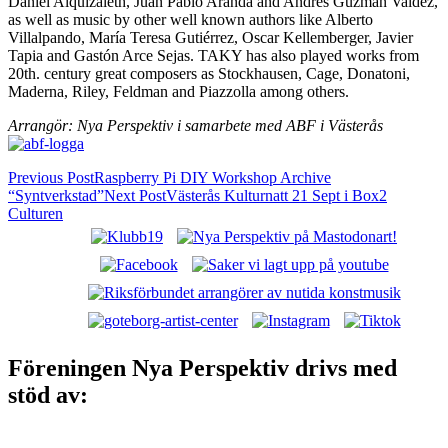
Daniel Alquizaleth, Juan Pablo Aranda and Andrés Guzmán Valdez,
as well as music by other well known authors like Alberto
Villalpando, María Teresa Gutiérrez, Oscar Kellemberger, Javier
Tapia and Gastón Arce Sejas. TAKY has also played works from
20th. century great composers as Stockhausen, Cage, Donatoni,
Maderna, Riley, Feldman and Piazzolla among others.
Arrangör: Nya Perspektiv i samarbete med ABF i Västerås
Post
Previous Post
Raspberry Pi DIY Workshop Archive
“Syntverkstad”
Next Post
Västerås Kulturnatt 21 Sept i Box2
navigation
Culturen
Nya Perspektiv: Västerås alternativa
musikscen!
Föreningen Nya Perspektiv drivs med
stöd av: