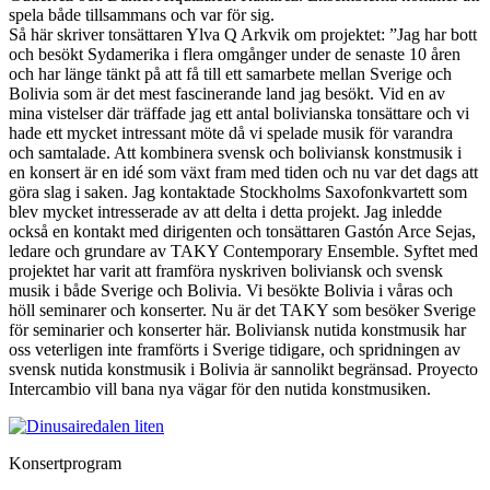
spela både tillsammans och var för sig.
Så här skriver tonsättaren Ylva Q Arkvik om projektet: ”Jag har bott
och besökt Sydamerika i flera omgånger under de senaste 10 åren
och har länge tänkt på att få till ett samarbete mellan Sverige och
Bolivia som är det mest fascinerande land jag besökt. Vid en av
mina vistelser där träffade jag ett antal bolivianska tonsättare och vi
hade ett mycket intressant möte då vi spelade musik för varandra
och samtalade. Att kombinera svensk och boliviansk konstmusik i
en konsert är en idé som växt fram med tiden och nu var det dags att
göra slag i saken. Jag kontaktade Stockholms Saxofonkvartett som
blev mycket intresserade av att delta i detta projekt. Jag inledde
också en kontakt med dirigenten och tonsättaren Gastón Arce Sejas,
ledare och grundare av TAKY Contemporary Ensemble. Syftet med
projektet har varit att framföra nyskriven boliviansk och svensk
musik i både Sverige och Bolivia. Vi besökte Bolivia i våras och
höll seminarer och konserter. Nu är det TAKY som besöker Sverige
för seminarier och konserter här. Boliviansk nutida konstmusik har
oss veterligen inte framförts i Sverige tidigare, och spridningen av
svensk nutida konstmusik i Bolivia är sannolikt begränsad. Proyecto
Intercambio vill bana nya vägar för den nutida konstmusiken.
Konsertprogram