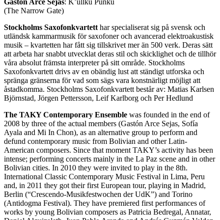
Gastón Arce Sejas
: K’ullku Punku
(The Narrow Gate)
Stockholms Saxofonkvartett
har specialiserat sig på svensk och
utländsk kammarmusik för saxofoner och avancerad elektroakustisk
musik – kvartetten har fått sig tillskrivet mer än 500 verk. Deras sätt
att arbeta har snabbt utvecklat deras stil och skicklighet och de tillhör
våra absolut främsta interpreter på sitt område. Stockholms
Saxofonkvartett drivs av en obändig lust att ständigt utforska och
spränga gränserna för vad som sägs vara konstnärligt möjligt att
åstadkomma. Stockholms Saxofonkvartett består av: Matias Karlsen
Björnstad, Jörgen Pettersson, Leif Karlborg och Per Hedlund
The TAKY Contemporary Ensemble
was founded in the end of
2008 by three of the actual members (Gastón Arce Sejas, Sofía
Ayala and Mi In Chon), as an alternative group to perform and
defund contemporary music from Bolivian and other Latin-
American composers. Since that moment TAKY’s activity has been
intense; performing concerts mainly in the La Paz scene and in other
Bolivian cities. In 2010 they were invited to play in the 8th.
International Classic Contemporary Music Festival in Lima, Peru
and, in 2011 they got their first European tour, playing in Madrid,
Berlin (“Crescendo-Musikfestwochen der UdK”) and Torino
(Antidogma Festival). They have premiered first performances of
works by young Bolivian composers as Patricia Bedregal, Annatar,