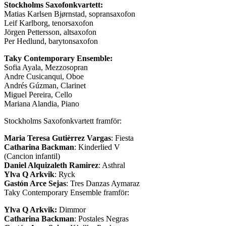
Stockholms Saxofonkvartett:
Matias Karlsen Bjørnstad, sopransaxofon
Leif Karlborg, tenorsaxofon
Jörgen Pettersson, altsaxofon
Per Hedlund, barytonsaxofon
Taky Contemporary Ensemble:
Sofia Ayala, Mezzosopran
Andre Cusicanqui, Oboe
Andrés Gúzman, Clarinet
Miguel Pereira, Cello
Mariana Alandia, Piano
Stockholms Saxofonkvartett framför:
Maria Teresa Gutièrrez Vargas
: Fiesta
Catharina Backman
: Kinderlied V
(Cancion infantil)
Daniel Alquizaleth Ramirez
: Asthral
Ylva Q Arkvik
: Ryck
Gastón Arce Sejas
: Tres Danzas Aymaraz
Taky Contemporary Ensemble framför:
Ylva Q Arkvik:
Dimmor
Catharina Backman
: Postales Negras