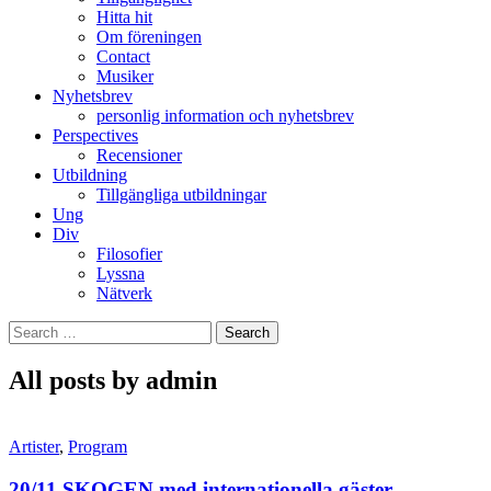
Hitta hit
Om föreningen
Contact
Musiker
Nyhetsbrev
personlig information och nyhetsbrev
Perspectives
Recensioner
Utbildning
Tillgängliga utbildningar
Ung
Div
Filosofier
Lyssna
Nätverk
Search
for:
All posts by admin
Artister
,
Program
20/11 SKOGEN med internationella gäster