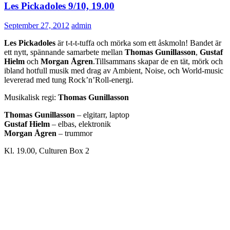
Les Pickadoles 9/10, 19.00
September 27, 2012
admin
Les Pickadoles
är t-t-t-tuffa och mörka som ett åskmoln! Bandet är
ett nytt, spännande samarbete mellan
Thomas Gunillasson
,
Gustaf
Hielm
och
Morgan Ågren
.Tillsammans skapar de en tät, mörk och
ibland hotfull musik med drag av Ambient, Noise, och World-music
levererad med tung Rock’n’Roll-energi.
Musikalisk regi:
Thomas Gunillasson
Thomas Gunillasson
– elgitarr, laptop
Gustaf Hielm
– elbas, elektronik
Morgan Ågren
– trummor
Kl. 19.00, Culturen Box 2