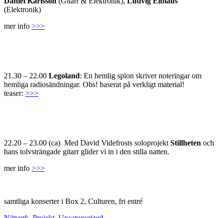
Daniel Karlsson
(Gitarr & Elektronik),
Ludvig Elblaus
(Elektronik)
mer info
>>>
21.30 – 22.00
Legoland
: En hemlig spion skriver noteringar om
hemliga radiosändningar. Obs! baserat på verkligt material!
teaser:
>>>
22.20 – 23.00 (ca) Med David Videfrosts soloprojekt
Stillheten
och
hans tolvsträngade gitarr glider vi in i den stilla natten.
mer info
>>>
samtliga konserter i Box 2, Culturen, fri entré
Nätverk
,
Projekt
,
Uncategorized