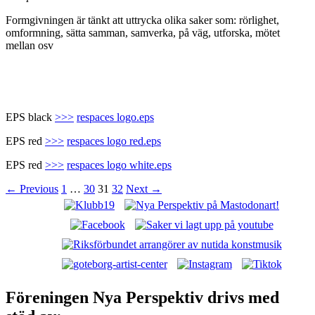
Formgivningen är tänkt att uttrycka olika saker som: rörlighet,
omformning, sätta samman, samverka, på väg, utforska, mötet
mellan osv
EPS black
>>>
respaces logo.eps
EPS red
>>>
respaces logo red.eps
EPS red
>>>
respaces logo white.eps
Posts
← Previous
1
…
30
31
32
Next →
navigation
Nya Perspektiv: Västerås alternativa
musikscen!
Föreningen Nya Perspektiv drivs med