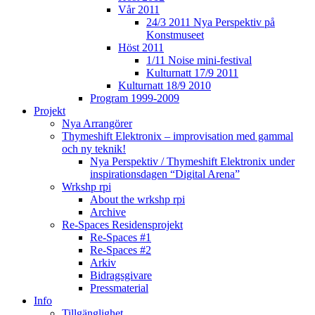
Vår 2011
24/3 2011 Nya Perspektiv på
Konstmuseet
Höst 2011
1/11 Noise mini-festival
Kulturnatt 17/9 2011
Kulturnatt 18/9 2010
Program 1999-2009
Projekt
Nya Arrangörer
Thymeshift Elektronix – improvisation med gammal
och ny teknik!
Nya Perspektiv / Thymeshift Elektronix under
inspirationsdagen “Digital Arena”
Wrkshp rpi
About the wrkshp rpi
Archive
Re-Spaces Residensprojekt
Re-Spaces #1
Re-Spaces #2
Arkiv
Bidragsgivare
Pressmaterial
Info
Tillgänglighet