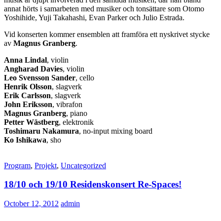
annat hörts i samarbeten med musiker och tonsättare som Otomo
Yoshihide, Yuji Takahashi, Evan Parker och Julio Estrada.
Vid konserten kommer ensemblen att framföra ett nyskrivet stycke
av
Magnus Granberg
.
Anna Lindal
, violin
Angharad Davies
, violin
Leo Svensson Sander
, cello
Henrik Olsson
, slagverk
Erik Carlsson
, slagverk
John Eriksson
, vibrafon
Magnus Granberg
, piano
Petter Wästberg
, elektronik
Toshimaru Nakamura
, no-input mixing board
Ko Ishikawa
, sho
Program
,
Projekt
,
Uncategorized
18/10 och 19/10 Residenskonsert Re-Spaces!
October 12, 2012
admin