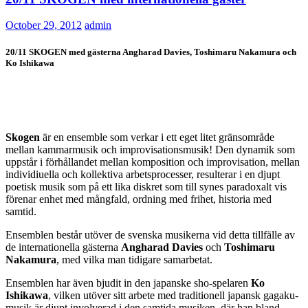
October 29, 2012
admin
20/11 SKOGEN med gästerna Angharad Davies, Toshimaru Nakamura och
Ko Ishikawa
Skogen
är en ensemble som verkar i ett eget litet gränsområde
mellan kammarmusik och improvisationsmusik! Den dynamik som
uppstår i förhållandet mellan komposition och improvisation, mellan
individiuella och kollektiva arbetsprocesser, resulterar i en djupt
poetisk musik som på ett lika diskret som till synes paradoxalt vis
förenar enhet med mångfald, ordning med frihet, historia med
samtid.
Ensemblen består utöver de svenska musikerna vid detta tillfälle av
de internationella gästerna
Angharad Davies
och
Toshimaru
Nakamura
, med vilka man tidigare samarbetat.
Ensemblen har även bjudit in den japanske sho-spelaren
Ko
Ishikawa
, vilken utöver sitt arbete med traditionell japansk gagaku-
musik är djupt involverad i den samtida musiken, där han bland