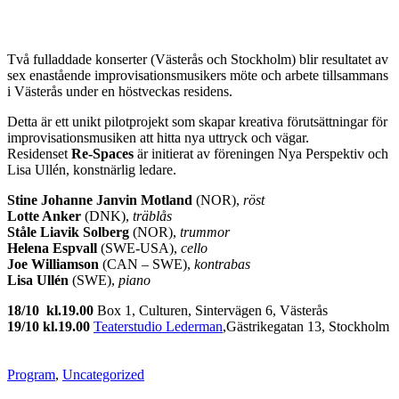
Två fulladdade konserter (Västerås och Stockholm) blir resultatet av
sex enastående improvisationsmusikers möte och arbete tillsammans
i Västerås under en höstveckas residens.
Detta är ett unikt pilotprojekt som skapar kreativa förutsättningar för
improvisationsmusiken att hitta nya uttryck och vägar.
Residenset
Re-Spaces
är initierat av föreningen Nya Perspektiv och
Lisa Ullén, konstnärlig ledare.
Stine Johanne Janvin Motland
(NOR),
röst
Lotte Anker
(DNK),
träblås
Ståle Liavik Solberg
(NOR),
trummor
Helena Espvall
(SWE-USA),
cello
Joe Williamson
(CAN – SWE),
kontrabas
Lisa Ullén
(SWE),
piano
18/10 kl.19.00
Box 1, Culturen, Sintervägen 6, Västerås
19/10 kl.19.00
Teaterstudio Lederman
,Gästrikegatan 13, Stockholm
Program
,
Uncategorized