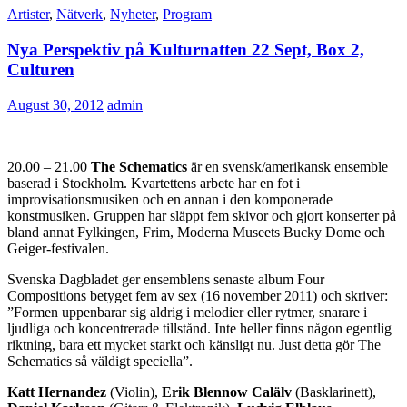
Artister
,
Nätverk
,
Nyheter
,
Program
Nya Perspektiv på Kulturnatten 22 Sept, Box 2,
Culturen
August 30, 2012
admin
20.00 – 21.00
The Schematics
är en svensk/amerikansk ensemble
baserad i Stockholm. Kvartettens arbete har en fot i
improvisationsmusiken och en annan i den komponerade
konstmusiken. Gruppen har släppt fem skivor och gjort konserter på
bland annat Fylkingen, Frim, Moderna Museets Bucky Dome och
Geiger-festivalen.
Svenska Dagbladet ger ensemblens senaste album Four
Compositions betyget fem av sex (16 november 2011) och skriver:
”Formen uppenbarar sig aldrig i melodier eller rytmer, snarare i
ljudliga och koncentrerade tillstånd. Inte heller finns någon egentlig
riktning, bara ett mycket starkt och känsligt nu. Just detta gör The
Schematics så väldigt speciella”.
Katt Hernandez
(Violin),
Erik Blennow Calälv
(Basklarinett),