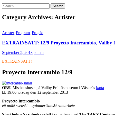
Search
for:
Category Archives: Artister
Artister
,
Program
,
Projekt
EXTRAINSATT: 12/9 Proyecto Intercambio, Vallby f
September 5, 2013
admin
EXTRAINSATT!
Proyecto Intercambio 12/9
OBS!
Missionshuset på Vallby Friluftsmuseum i Västerås
karta
kl. 19.00 torsdag den 12 september 2013
Proyecto Intercambio
ett unikt svenskt – sydamerikanskt samarbete
Stockholms Saxofonkvartett
i samarbete med
The TAKY Contemp