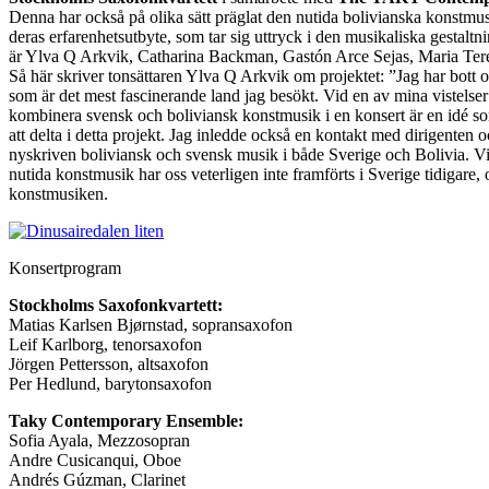
Denna har också på olika sätt präglat den nutida bolivianska konstmus
deras erfarenhetsutbyte, som tar sig uttryck i den musikaliska gestaltn
är Ylva Q Arkvik, Catharina Backman, Gastón Arce Sejas, Maria Tere
Så här skriver tonsättaren Ylva Q Arkvik om projektet: ”Jag har bott o
som är det mest fascinerande land jag besökt. Vid en av mina vistelser 
kombinera svensk och boliviansk konstmusik i en konsert är en idé so
att delta i detta projekt. Jag inledde också en kontakt med dirigente
nyskriven boliviansk och svensk musik i både Sverige och Bolivia. Vi
nutida konstmusik har oss veterligen inte framförts i Sverige tidigare
konstmusiken.
Konsertprogram
Stockholms Saxofonkvartett:
Matias Karlsen Bjørnstad, sopransaxofon
Leif Karlborg, tenorsaxofon
Jörgen Pettersson, altsaxofon
Per Hedlund, barytonsaxofon
Taky Contemporary Ensemble:
Sofia Ayala, Mezzosopran
Andre Cusicanqui, Oboe
Andrés Gúzman, Clarinet