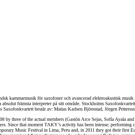
ändsk kammarmusik för saxofoner och avancerad elektroakustisk musik – kv
åra absolut främsta interpreter på sitt område. Stockholms Saxofonkvartet
s Saxofonkvartett består av: Matias Karlsen Björnstad, Jörgen Petters
8 by three of the actual members (Gastón Arce Sejas, Sofía Ayala and 
. Since that moment TAKY’s activity has been intense; performing conc
mporary Music Festival in Lima, Peru and, in 2011 they got their first 