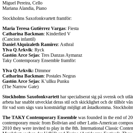
Miguel Pereira, Cello
Mariana Alandia, Piano
Stockholms Saxofonkvartett framför:
Maria Teresa Gutièrrez Vargas
: Fiesta
Catharina Backman
: Kinderlied V
(Cancion infantil)
Daniel Alquizaleth Ramirez
: Asthral
Ylva Q Arkvik
: Ryck
Gastón Arce Sejas
: Tres Danzas Aymaraz
Taky Contemporary Ensemble framför:
Ylva Q Arkvik:
Dimmor
Catharina Backman
: Postales Negras
Gastón Arce Sejas
: K’ullku Punku
(The Narrow Gate)
Stockholms Saxofonkvartett
har specialiserat sig på svensk och utl
arbeta har snabbt utvecklat deras stil och skicklighet och de tillhör v
för vad som sägs vara konstnärligt möjligt att åstadkomma. Stockholm
The TAKY Contemporary Ensemble
was founded in the end of 200
contemporary music from Bolivian and other Latin-American composers
2010 they were invited to play in the 8th. International Classic Conte