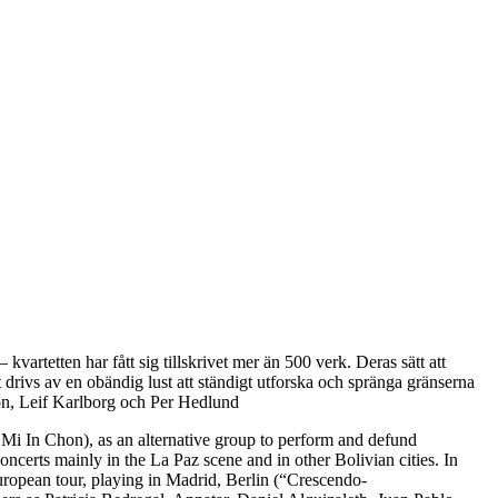
artetten har fått sig tillskrivet mer än 500 verk. Deras sätt att
t drivs av en obändig lust att ständigt utforska och spränga gränserna
son, Leif Karlborg och Per Hedlund
Mi In Chon), as an alternative group to perform and defund
erts mainly in the La Paz scene and in other Bolivian cities. In
European tour, playing in Madrid, Berlin (“Crescendo-