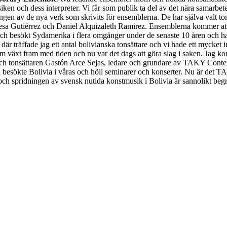
iken och dess interpreter. Vi får som publik ta del av det nära samarbe
ingen av de nya verk som skrivits för ensemblerna. De har själva valt to
sa Gutiérrez och Daniel Alquizaleth Ramirez. Ensemblerna kommer att 
ch besökt Sydamerika i flera omgånger under de senaste 10 åren och har 
där träffade jag ett antal bolivianska tonsättare och vi hade ett mycket
m växt fram med tiden och nu var det dags att göra slag i saken. Jag 
n och tonsättaren Gastón Arce Sejas, ledare och grundare av TAKY Conte
 besökte Bolivia i våras och höll seminarer och konserter. Nu är det T
, och spridningen av svensk nutida konstmusik i Bolivia är sannolikt be