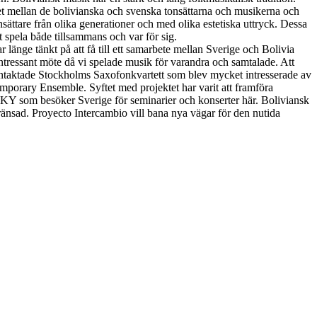
tet mellan de bolivianska och svenska tonsättarna och musikerna och
nsättare från olika generationer och med olika estetiska uttryck. Dessa
spela både tillsammans och var för sig.
länge tänkt på att få till ett samarbete mellan Sverige och Bolivia
 intressant möte då vi spelade musik för varandra och samtalade. Att
kontaktade Stockholms Saxofonkvartett som blev mycket intresserade av
mporary Ensemble. Syftet med projektet har varit att framföra
AKY som besöker Sverige för seminarier och konserter här. Boliviansk
gränsad. Proyecto Intercambio vill bana nya vägar för den nutida