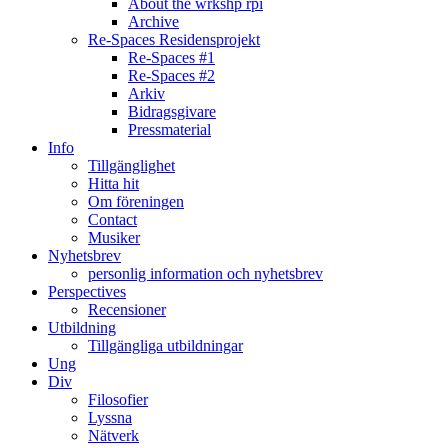
About the wrkshp rpi
Archive
Re-Spaces Residensprojekt
Re-Spaces #1
Re-Spaces #2
Arkiv
Bidragsgivare
Pressmaterial
Info
Tillgänglighet
Hitta hit
Om föreningen
Contact
Musiker
Nyhetsbrev
personlig information och nyhetsbrev
Perspectives
Recensioner
Utbildning
Tillgängliga utbildningar
Ung
Div
Filosofier
Lyssna
Nätverk