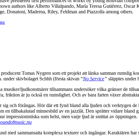
ve premiered first performances of works by young Bolivian composers
own authors like Alberto Villalpando, María Teresa Gutiérrez, Oscar 
ge, Donatoni, Maderna, Riley, Feldman and Piazzolla among others.
producent Tomas Nygren som ett projekt att länka samman rumslig kon
la. under skivbolaget Schhh (första skivan “
No Service
”
släpptes under h
da musiker/ljudkonstnärer tillsammans undersöker vilka gränser de till
, friktion är ju också en rumslighet. Och av bara farten växer abstrakta l
ig och förångas. Hör där ett fynd bland alla ljuden och verktygen de ha
 en tillbakalutad minnesbild av en jazzlåt. Den sprätter vidare bland gr
 impressionistiska som helst, men varje ljud är smittat av öppningen. So
soundofmusic.nu
t sound med sammansatta komplexa texturer och ingångar. Karaktären har s