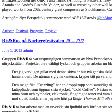
Musikfestwochen der UdK”) and Torino (Antidogma Festival). They ha
Aranda and Andrés Guzmán Valdez, as well as music by other well kn
played works from 20th. century great composers as Stockhausen, Ca
Arrangör: Nya Perspektiv i samarbete med ABF i Västerås
Artister
,
Festival
,
Program
,
Projekt
Ris&Ros på Norbergfestivalen 25 – 27/7
June 5, 2013
admin
Gruppen
Ris&Ros
var ursprungligen sammansatt av Nya Perspektivs 
uttryckssätten. Projektet blev väldigt lyckat och gruppen arbetar nu b
Det jag verkligen gillar med denna skiva är hur två ganska skil
hantera dem. De närmar sig ytterkanterna, kryper tätt på varandra
Den magnifika ”Drizzling” har en droppkropp som samtidigt rör s
knäppljudet som öppnar sista stycket, ”Cold Coffee”. Nästan som
mina öron och cymbaler, elektronik, långdragna toner må vara hur
mot slutet. Enklare har jag inte hört på länge.
Thomas Millroth
Ris & Ros
har arbetat med att utveckla sin ljudbild och förfinat sit
powerelectronics/EAM.