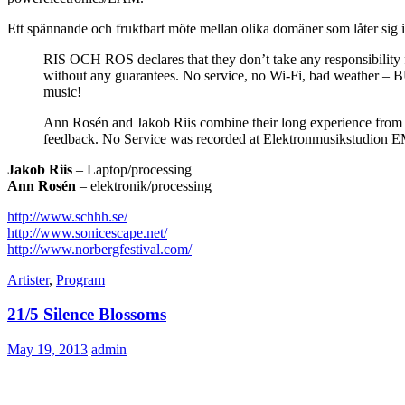
Ett spännande och fruktbart möte mellan olika domäner som låter sig i
RIS OCH ROS declares that they don’t take any responsibility 
without any guarantees. No service, no Wi-Fi, bad weather – BU
music!
Ann Rosén and Jakob Riis combine their long experience from s
feedback. No Service was recorded at Elektronmusikstudion 
Jakob Riis
– Laptop/processing
Ann Rosén
– elektronik/processing
http://www.schhh.se/
http://www.sonicescape.net/
http://www.norbergfestival.com/
Artister
,
Program
21/5 Silence Blossoms
May 19, 2013
admin