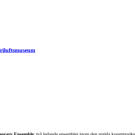
riluftsmuseum
orary Ensemble
: två ledande ensembler inom den nutida konstmusiken