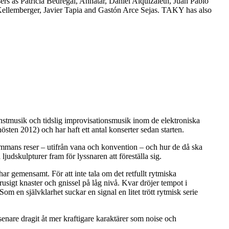
 as Patricia Bedregal, Annatar, Daniel Alquizaleth, Juan Pablo
Kellemberger, Javier Tapia and Gastón Arce Sejas. TAKY has also
stmusik och tidslig improvisationsmusik inom de elektroniska
östen 2012) och har haft ett antal konserter sedan starten.
sammans reser – utifrån vana och konvention – och hur de då ska
judskulpturer fram för lyssnaren att föreställa sig.
r gemensamt. För att inte tala om det retfullt rytmiska
usigt knaster och gnissel på låg nivå. Kvar dröjer tempot i
m en självklarhet suckar en signal en litet trött rytmisk serie
enare dragit åt mer kraftigare karaktärer som noise och